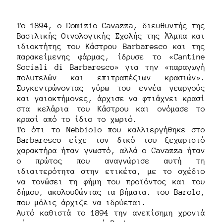
Το 1894, ο Domizio Cavazza, διευθυντής της
Βασιλικής Οινολογικής Σχολής της Άλμπα και
ιδιοκτήτης του Κάστρου Barbaresco και της
παρακείμενης φάρμας, ίδρυσε το «Cantine
Sociali di Barbaresco» για την «παραγωγή
πολυτελών και επιτραπέζιων κρασιών».
Συγκεντρώνοντας γύρω του εννέα γεωργούς
και γαιοκτήμονες, άρχισε να φτιάχνει κρασί
στα κελάρια του Κάστρου και ονόμασε το
κρασί από το ίδιο το χωριό.
Το ότι το Nebbiolo που καλλιεργήθηκε στο
Barbaresco είχε τον δικό του ξεχωριστό
χαρακτήρα ήταν γνωστό, αλλά ο Cavazza ήταν
ο πρώτος που αναγνώρισε αυτή τη
ιδιαιτερότητα στην ετικέτα, με το σχέδιο
να τονώσει τη φήμη του προϊόντος και του
δήμου, ακολουθώντας τα βήματα. του Barolo,
που μόλις άρχιζε να ιδρύεται.
Αυτό καθιστά το 1894 την ανεπίσημη χρονιά