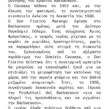
γέννησης του κρασιού Barbaresco.
Ο Cavazza πέθανε το 1913 και, με την
έλευση του φασισμού, το συνεταιριστικό
οινοποιείο έκλεισε τη δεκαετία του 1920.
Ο Don Fiorino Marengo έφτασε στο
Barbaresco αμέσως μετά τον Δεύτερο
Παγκόσμιο Πόλεμο. Ένας σύγχρονος Άγιος
Φραγκίσκος, ο νεαρός ιερέας ρίχτηκε με το
κεφάλι σε μυριάδες δραστηριότητες, χωρίς
να παραμελήσει ούτε στιγμή τη διακονία
του. Εμπνευσμένος από το αξέχαστο
παράδειγμα του Domizio Cavazza, ο Don
Fiorino πείστηκε ότι η συνειρμική εμπειρία
θα μπορούσε να επαναληφθεί ξανά για να
επιδιώξει τη χειραφέτηση των κατοίκων της
χώρας από την ακραία φτώχεια και τον βαθιά
ριζωμένο ατομικισμό. Έτσι, το 1958,
συγκέντρωσε δεκαεννέα αγρότες και ίδρυσε
την Produttori del Barbaresco «για να
πληροί τις προϋποθέσεις και να εγγυάται
την Barbaresco».
Ο ιερέας έλαβε πολύτιμη βοήθεια από μια