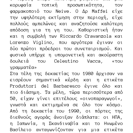
κορυφαία τοπική προσωπικότητα, τον
φαρμακοποιό του Neive. Ο Δρ Maffei είχε
την υψηλότερη εκτίμηση στην περιοχή, είχε
πολλούς αμπελώνες και αναζητούσε καλύτερη
απόδοση για τη γη του. Καθοριστική ήταν
και η συμβολή των Riccardo Cravanzola και
Lorenzo Viglino, που αργότερα έγιναν οι
δύο πρώτοι πρόεδροι του συνεταιρισμού. Και
φυσικά υπήρχε η υπομονετική και ακούραστη
δουλειά του Celestino Vacca, «του
γραμματέα»
Στα τέλη της δεκαετίας του 1980 άρχισαν να
εισρέουν σημαντικά κέρδη και η ετικέτα
Produttori del Barbaresco έγινε όλο και
πιο διάσημη. Τα μέλη, τώρα περισσότερα από
50, είχαν γίνει επιτέλους «οινοπαραγωγοί»,
γνωστά και εκτιμημένα σε όλο τον κόσμο.
Από τη δεκαετία του 1990, οι πόρτες της
διεθνούς αγοράς άνοιξαν διάπλατα: οι ΗΠΑ,
η Ιαπωνία, η Σκανδιναβία και το Ηνωμένο
Βασίλειο ανταγωνίζονταν για μια ετικέτα